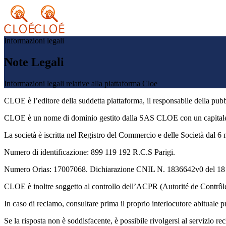
Informazioni legali
Note Legali
Informazioni legali relative alla piattaforma Cloe
CLOE è l’editore della suddetta piattaforma, il responsabile della pubbli
CLOE è un nome di dominio gestito dalla SAS CLOE con un capitale 
La società è iscritta nel Registro del Commercio e delle Società dal 6
Numero di identificazione: 899 119 192 R.C.S Parigi.
Numero Orias: 17007068. Dichiarazione CNIL N. 1836642v0 del 18 fe
CLOE è inoltre soggetto al controllo dell’ACPR (Autorité de Contrôle 
In caso di reclamo, consultare prima il proprio interlocutore abituale
Se la risposta non è soddisfacente, è possibile rivolgersi al servizio rec