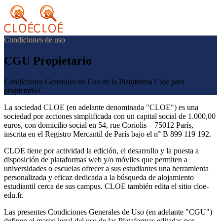
Condiciones de uso
CGU Propietario
Condiciones Generales de Uso de la Plataforma Cloe para
propietarios
La sociedad CLOE (en adelante denominada "CLOE") es una
sociedad por acciones simplificada con un capital social de 1.000,00
euros, con domicilio social en 54, rue Coriolis – 75012 París,
inscrita en el Registro Mercantil de París bajo el n° B 899 119 192.
CLOE tiene por actividad la edición, el desarrollo y la puesta a
disposición de plataformas web y/o móviles que permiten a
universidades o escuelas ofrecer a sus estudiantes una herramienta
personalizada y eficaz dedicada a la búsqueda de alojamiento
estudiantil cerca de sus campus. CLOE también edita el sitio cloe-
edu.fr.
Las presentes Condiciones Generales de Uso (en adelante "CGU")
definen el marco legal del uso de las Plataformas editadas por