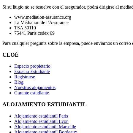
Si su litigio no se resuelve con el asegurador, podrá dirigirse al media
www.mediation-assurance.org
La Médiation de l’Assurance
TSA 50110
75441 Paris cedex 09
Para cualquier pregunta sobre la empresa, puede enviarnos un correo 
CLOÉ
Espacio propietario
Espacio Estudiante
Registrarse
Blog
Nuestros alojamientos
Garante estudiante
ALOJAMIENTO ESTUDIANTIL
Alojamiento estudiantil Paris
Alojamiento estudiantil Lyon
Alojamiento estudiantil Marseille
Alojamiento estudiantil Bordeaux