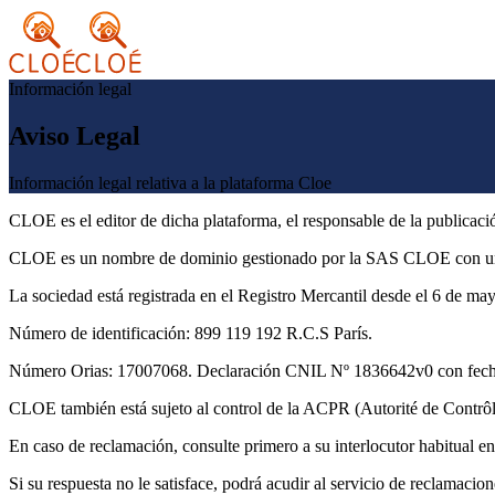
Información legal
Aviso Legal
Información legal relativa a la plataforma Cloe
CLOE es el editor de dicha plataforma, el responsable de la publicación
CLOE es un nombre de dominio gestionado por la SAS CLOE con un c
La sociedad está registrada en el Registro Mercantil desde el 6 de may
Número de identificación: 899 119 192 R.C.S París.
Número Orias: 17007068. Declaración CNIL Nº 1836642v0 con fecha 1
CLOE también está sujeto al control de la ACPR (Autorité de Contrôle
En caso de reclamación, consulte primero a su interlocutor habitual 
Si su respuesta no le satisface, podrá acudir al servicio de reclamaci